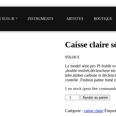
 SUIS-JE ?
INSTRUMENTS
ARTISTES
BOUTIQUE
Caisse claire s
950,00
€
Le model série pro JS érable r
,double renfort,déclencheur tric
tube,timbre carbone et déclen
contrôle .Finition patine fumé et
1 en stock (peut être command
Ajouter au panier
Catégorie :
caisse claire
Étiquet