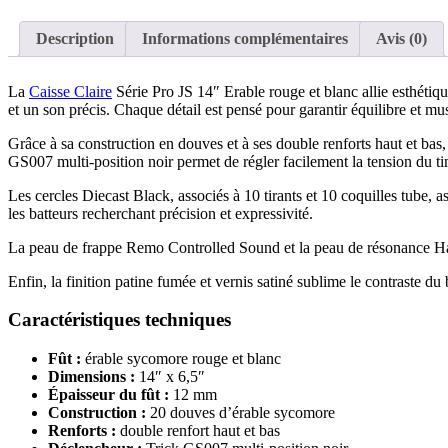
Description
Informations complémentaires
Avis (0)
La
Caisse Claire
Série Pro JS 14″ Erable rouge et blanc allie esthéti
et un son précis. Chaque détail est pensé pour garantir équilibre et mus
Grâce à sa construction en douves et à ses double renforts haut et bas, 
GS007 multi-position noir permet de régler facilement la tension du ti
Les cercles Diecast Black, associés à 10 tirants et 10 coquilles tube, 
les batteurs recherchant précision et expressivité.
La peau de frappe Remo Controlled Sound et la peau de résonance Hazy
Enfin, la finition patine fumée et vernis satiné sublime le contraste du 
Caractéristiques techniques
Fût :
érable sycomore rouge et blanc
Dimensions :
14″ x 6,5″
Épaisseur du fût :
12 mm
Construction :
20 douves d’érable sycomore
Renforts :
double renfort haut et bas