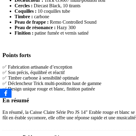
Déclencheur :
Trick GS007 multi-position noir
Cercles :
Diecast Black, 10 tirants
Coquilles :
10 coquilles tube
Timbre :
carbone
Peau de frappe :
Remo Controlled Sound
Peau de résonance :
Hazy 300
Finition :
patine fumée et vernis satiné
Points forts
✅ Fabrication artisanale d’exception
✅ Son précis, équilibré et réactif
✅ Timbre carbone à sensibilité optimale
✅ Déclencheur Trick multi-position haut de gamme
✅ Design unique rouge et blanc, finition patinée
En résumé
En résumé, la Caisse Claire Série Pro JS 14″ Erable rouge et blanc se 
fût en érable sycomore, elle offre une réponse rapide et une musicalit