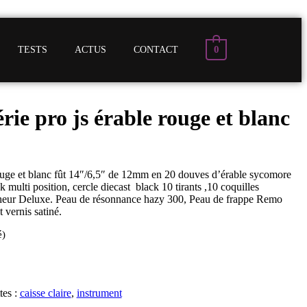
0
TESTS
ACTUS
CONTACT
érie pro js érable rouge et blanc
ouge et blanc fût 14″/6,5″ de 12mm en 20 douves d’érable sycomore
k multi position, cercle diecast black 10 tirants ,10 coquilles
cheur Deluxe. Peau de résonnance hazy 300, Peau de frappe Remo
 vernis satiné.
é)
tes :
caisse claire
,
instrument