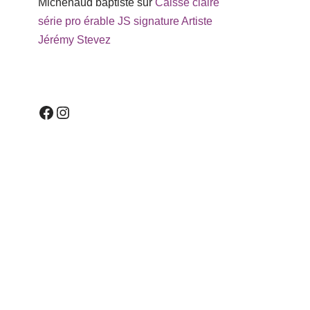
Michenaud baptiste
sur
Caisse claire
série pro érable JS signature Artiste
Jérémy Stevez