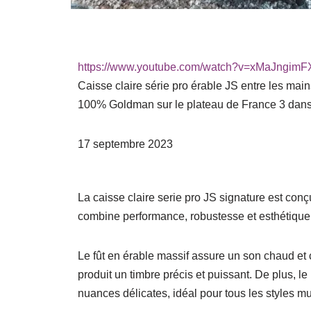
https://www.youtube.com/watch?v=xMaJngim
Caisse claire série pro érable JS entre les ma
100% Goldman sur le plateau de France 3 dans
17 septembre 2023
La caisse claire serie pro JS signature est con
combine
performance, robustesse et esthétique
Le
fût en érable massif
assure un
son chaud et c
produit un timbre précis et puissant.
De plus
, l
nuances délicates
, idéal pour tous les styles m