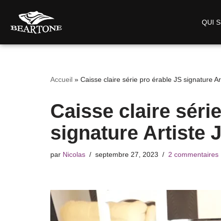
QUI S
Aller
au
contenu
Accueil
»
Caisse claire série pro érable JS signature A
Caisse claire séri
signature Artiste
par
Nicolas
septembre 27, 2023
2 commentaires