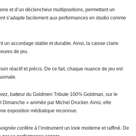
bone
et d’un
déclencheur multipositions
, permettant un
ment s’adapte facilement aux performances en studio comme
nt un
accordage stable et durable
.
Ainsi
, la caisse claire
eures de jeu.
n
son réactif et précis
.
De ce fait
, chaque nuance de jeu est
aximale
.
evez
, batteur du
Goldmen Tribute 100% Goldman
, sur le
t Dimanche »
animée par Michel Drucker.
Ainsi
, elle
une
exposition médiatique reconnue
.
 soignée confère à l’instrument un
look moderne et raffiné
.
De