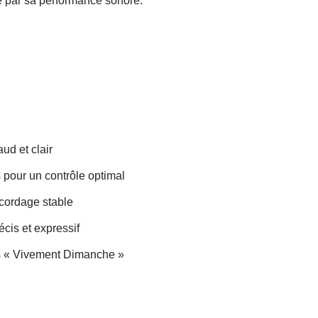
ue par sa performance sonore.
ud et clair
 pour un contrôle optimal
ccordage stable
cis et expressif
ns « Vivement Dimanche »